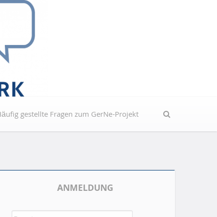
ekt
äufig gestellte Fragen zum GerNe-Projekt
S
e
a
r
c
h
ANMELDUNG