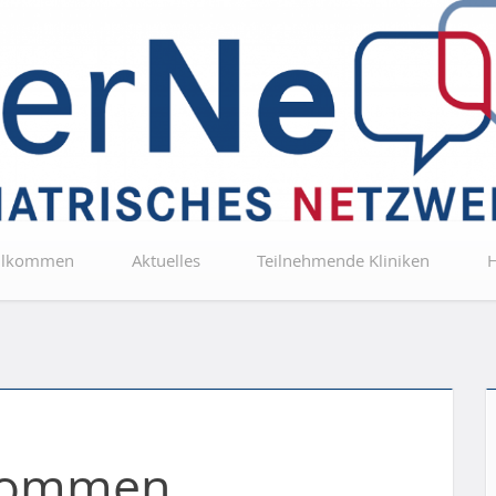
GerNe Proj
llkommen
Aktuelles
Teilnehmende Kliniken
H
kommen